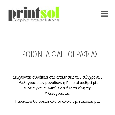
S
k
i
p
t
o
c
o
n
ΠΡΟΪΌΝΤΑ ΦΛΕΞΟΓΡΑΦΊΑΣ
t
e
n
t
Δείχνοντας συνέπεια στις απαιτήσεις των σύγχρονων
Φλεξογραφικών μονάδων, η Printsol αριθμεί μία
ευρεία γκάμα υλικών για όλα τα είδη της
Φλεξογραφίας.
Παρακάτω θα βρείτε όλα τα υλικά της εταιρείας μας