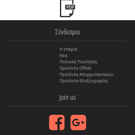
Σύνδεσμοι
Η εταιρία
Νεα
Πολιτική Ποιότητας
Προϊόντα Offset
Προϊόντα Απορρυπαντικών
Προϊόντα Φλεξογραφίας
Join us
F
G
a
o
c
o